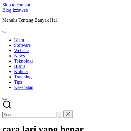
Skip to content
Blog Izzaweb
Menulis Tentang Banyak Hal
Islam
Software
Website
News
Teknologi
Bisnis
Kuliner
Traveling
Tips
Kesehatan
cara lari yang benar