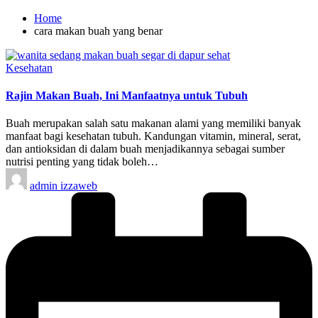
Home
cara makan buah yang benar
Posted
Kesehatan
in
Rajin Makan Buah, Ini Manfaatnya untuk Tubuh
Buah merupakan salah satu makanan alami yang memiliki banyak
manfaat bagi kesehatan tubuh. Kandungan vitamin, mineral, serat,
dan antioksidan di dalam buah menjadikannya sebagai sumber
nutrisi penting yang tidak boleh…
Posted
admin izzaweb
by