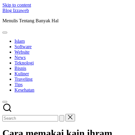
Skip to content
Blog Izzaweb
Menulis Tentang Banyak Hal
Islam
Software
Website
News
Teknologi
Bisnis
Kuliner
Traveling
Tips
Kesehatan
Cara memakai kain ihram