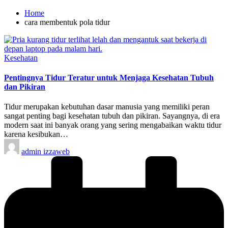
Home
cara membentuk pola tidur
Posted
Kesehatan
in
Pentingnya Tidur Teratur untuk Menjaga Kesehatan Tubuh
dan Pikiran
Tidur merupakan kebutuhan dasar manusia yang memiliki peran
sangat penting bagi kesehatan tubuh dan pikiran. Sayangnya, di era
modern saat ini banyak orang yang sering mengabaikan waktu tidur
karena kesibukan…
Posted
admin izzaweb
by