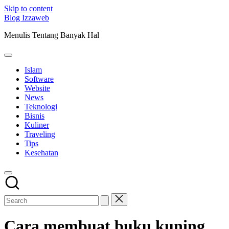
Skip to content
Blog Izzaweb
Menulis Tentang Banyak Hal
Islam
Software
Website
News
Teknologi
Bisnis
Kuliner
Traveling
Tips
Kesehatan
Cara membuat buku kuning