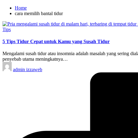
Home
cara memilih bantal tidur
Posted
Tips
in
5 Tips Tidur Cepat untuk Kamu yang Susah Tidur
Mengalami susah tidur atau insomnia adalah masalah yang sering dia
penyebab utama meningkatnya…
Posted
admin izzaweb
by