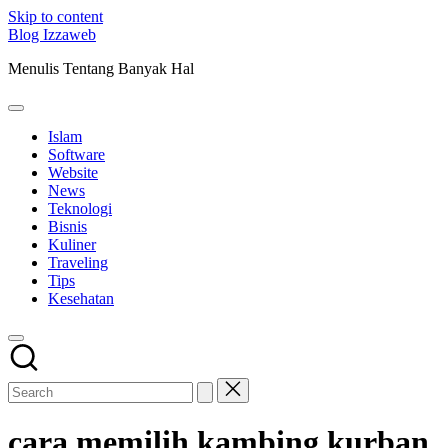
Skip to content
Blog Izzaweb
Menulis Tentang Banyak Hal
Islam
Software
Website
News
Teknologi
Bisnis
Kuliner
Traveling
Tips
Kesehatan
cara memilih kambing kurban