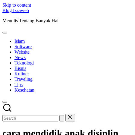
Skip to content
Blog Izzaweb
Menulis Tentang Banyak Hal
Islam
Software
Website
News
Teknologi
Bisnis
Kuliner
Traveling
Tips
Kesehatan
cara mendidik anak disiplin