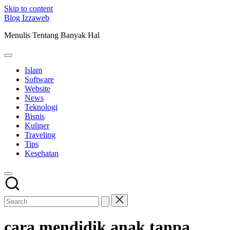
Skip to content
Blog Izzaweb
Menulis Tentang Banyak Hal
Islam
Software
Website
News
Teknologi
Bisnis
Kuliner
Traveling
Tips
Kesehatan
cara mendidik anak tanpa