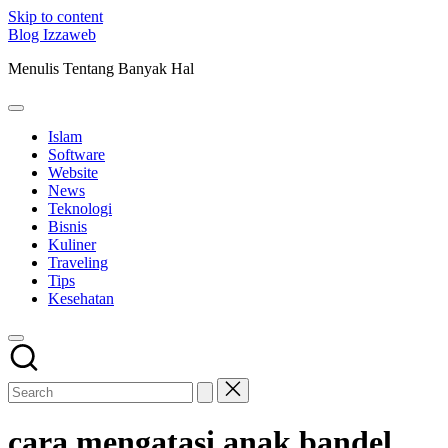
Skip to content
Blog Izzaweb
Menulis Tentang Banyak Hal
Islam
Software
Website
News
Teknologi
Bisnis
Kuliner
Traveling
Tips
Kesehatan
cara mengatasi anak bandel