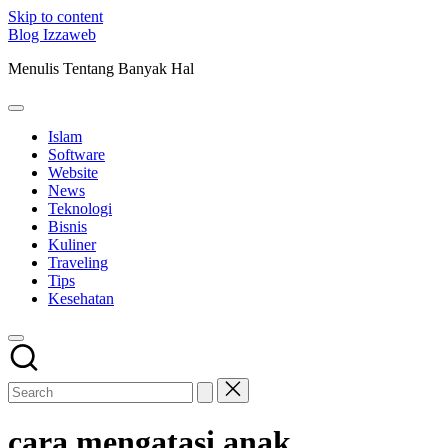
Skip to content
Blog Izzaweb
Menulis Tentang Banyak Hal
Islam
Software
Website
News
Teknologi
Bisnis
Kuliner
Traveling
Tips
Kesehatan
cara mengatasi anak