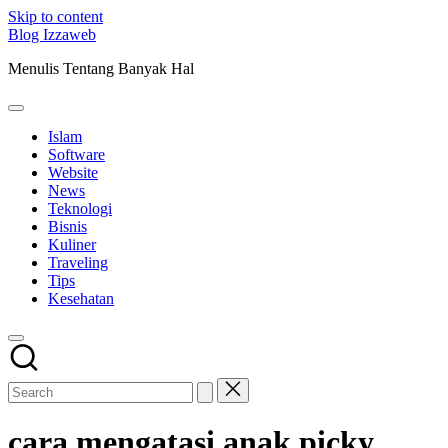
Skip to content
Blog Izzaweb
Menulis Tentang Banyak Hal
Islam
Software
Website
News
Teknologi
Bisnis
Kuliner
Traveling
Tips
Kesehatan
cara mengatasi anak picky