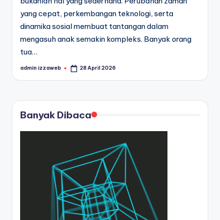
bukanlah hal yang sederhana. Perubahan zaman
yang cepat, perkembangan teknologi, serta
dinamika sosial membuat tantangan dalam
mengasuh anak semakin kompleks. Banyak orang
tua…
admin izzaweb
28 April 2026
Posted
by
Banyak Dibaca