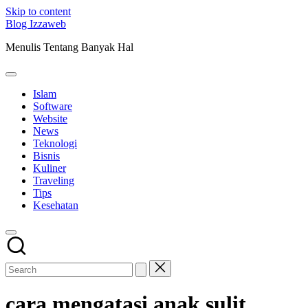
Skip to content
Blog Izzaweb
Menulis Tentang Banyak Hal
Islam
Software
Website
News
Teknologi
Bisnis
Kuliner
Traveling
Tips
Kesehatan
cara mengatasi anak sulit