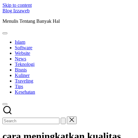
Skip to content
Blog Izzaweb
Menulis Tentang Banyak Hal
Islam
Software
Website
News
Teknologi
Bisnis
Kuliner
Traveling
Tips
Kesehatan
cara meningkatkan kualitas