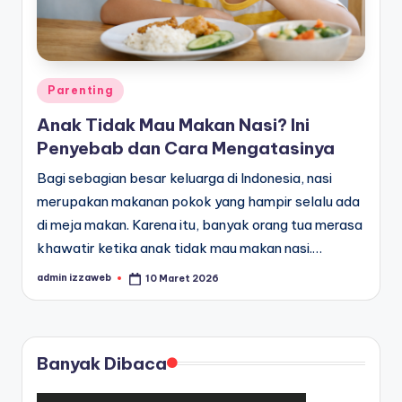
Posted
Parenting
in
Anak Tidak Mau Makan Nasi? Ini
Penyebab dan Cara Mengatasinya
Bagi sebagian besar keluarga di Indonesia, nasi
merupakan makanan pokok yang hampir selalu ada
di meja makan. Karena itu, banyak orang tua merasa
khawatir ketika anak tidak mau makan nasi.…
admin izzaweb
10 Maret 2026
Posted
by
Banyak Dibaca