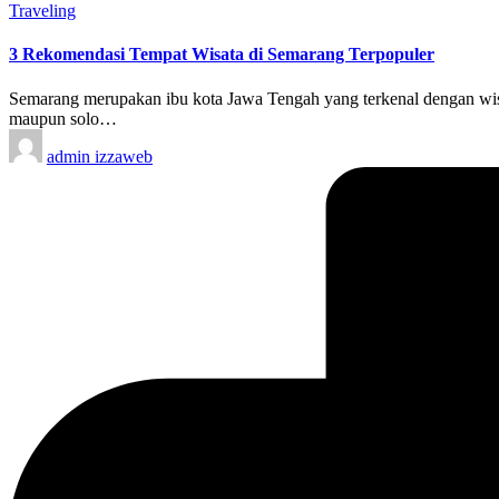
Posted
Traveling
in
3 Rekomendasi Tempat Wisata di Semarang Terpopuler
Semarang merupakan ibu kota Jawa Tengah yang terkenal dengan wisat
maupun solo…
Posted
admin izzaweb
by