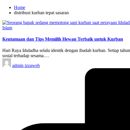
Home
distribusi kurban tepat sasaran
Posted
Islam
in
Keutamaan dan Tips Memilih Hewan Terbaik untuk Kurban
Hari Raya Iduladha selalu identik dengan ibadah kurban. Setiap tah
sosial terhadap sesama.…
Posted
admin izzaweb
by