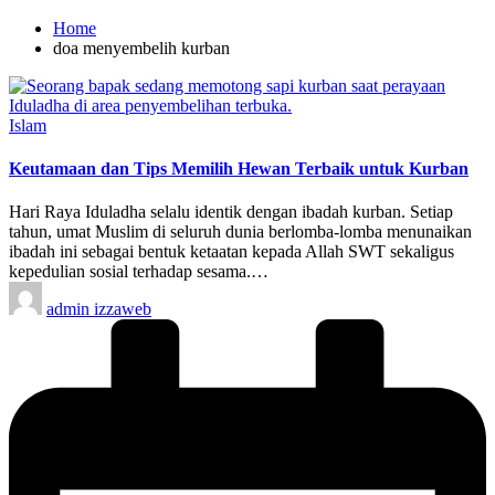
Home
doa menyembelih kurban
Posted
Islam
in
Keutamaan dan Tips Memilih Hewan Terbaik untuk Kurban
Hari Raya Iduladha selalu identik dengan ibadah kurban. Setiap
tahun, umat Muslim di seluruh dunia berlomba-lomba menunaikan
ibadah ini sebagai bentuk ketaatan kepada Allah SWT sekaligus
kepedulian sosial terhadap sesama.…
Posted
admin izzaweb
by