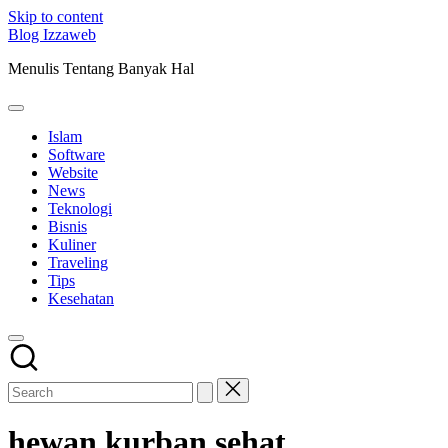
Skip to content
Blog Izzaweb
Menulis Tentang Banyak Hal
Islam
Software
Website
News
Teknologi
Bisnis
Kuliner
Traveling
Tips
Kesehatan
hewan kurban sehat