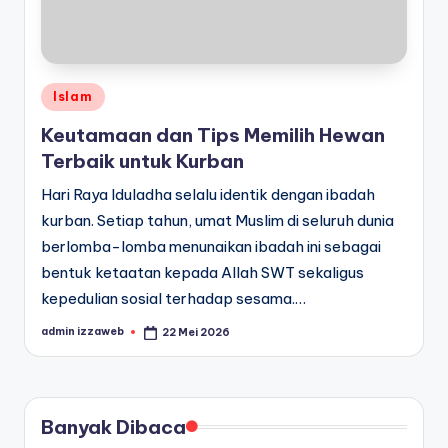
Posted
Islam
in
Keutamaan dan Tips Memilih Hewan
Terbaik untuk Kurban
Hari Raya Iduladha selalu identik dengan ibadah
kurban. Setiap tahun, umat Muslim di seluruh dunia
berlomba-lomba menunaikan ibadah ini sebagai
bentuk ketaatan kepada Allah SWT sekaligus
kepedulian sosial terhadap sesama.…
admin izzaweb
22 Mei 2026
Posted
by
Banyak Dibaca