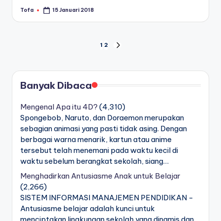
Tofa
15 Januari 2018
Posted
by
Navigasi
1
2
NEXT
PAGE
pos
Banyak Dibaca
Mengenal Apa itu 4D?
(4,310)
Spongebob, Naruto, dan Doraemon merupakan
sebagian animasi yang pasti tidak asing. Dengan
berbagai warna menarik, kartun atau anime
tersebut telah menemani pada waktu kecil di
waktu sebelum berangkat sekolah, siang…
Menghadirkan Antusiasme Anak untuk Belajar
(2,266)
SISTEM INFORMASI MANAJEMEN PENDIDIKAN -
Antusiasme belajar adalah kunci untuk
menciptakan lingkungan sekolah yang dinamis dan