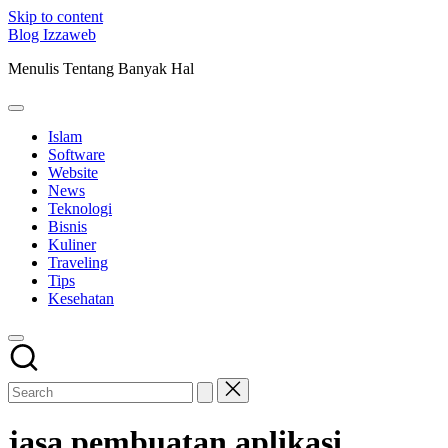
Skip to content
Blog Izzaweb
Menulis Tentang Banyak Hal
Islam
Software
Website
News
Teknologi
Bisnis
Kuliner
Traveling
Tips
Kesehatan
jasa pembuatan aplikasi