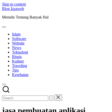
Skip to content
Blog Izzaweb
Menulis Tentang Banyak Hal
Islam
Software
Website
News
Teknologi
Bisnis
Kuliner
Traveling
Tips
Kesehatan
jasa pembuatan aplikasi