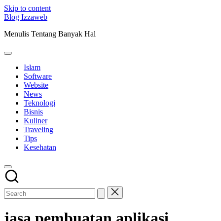
Skip to content
Blog Izzaweb
Menulis Tentang Banyak Hal
Islam
Software
Website
News
Teknologi
Bisnis
Kuliner
Traveling
Tips
Kesehatan
jasa pembuatan aplikasi