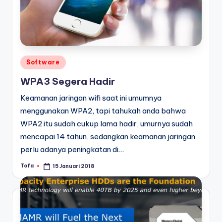
Posted
Software
in
WPA3 Segera Hadir
Keamanan jaringan wifi saat ini umumnya
menggunakan WPA2, tapi tahukah anda bahwa
WPA2 itu sudah cukup lama hadir, umurnya sudah
mencapai 14 tahun, sedangkan keamanan jaringan
perlu adanya peningkatan di…
Tofa
15 Januari 2018
Posted
by