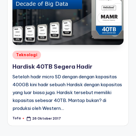
Posted
Teknologi
in
Hardisk 40TB Segera Hadir
Setelah hadir micro SD dengan dengan kapasitas
400GB kini hadir sebuah Hardisk dengan kapasitas
yang luar biasa juga. Hardisk tersebut memiliki
kapasitas sebesar 40TB. Mantap bukan? di
produksi oleh Western…
Tofa
26 Oktober 2017
Posted
by