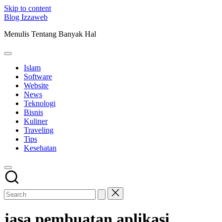
Skip to content
Blog Izzaweb
Menulis Tentang Banyak Hal
Islam
Software
Website
News
Teknologi
Bisnis
Kuliner
Traveling
Tips
Kesehatan
jasa pembuatan aplikasi