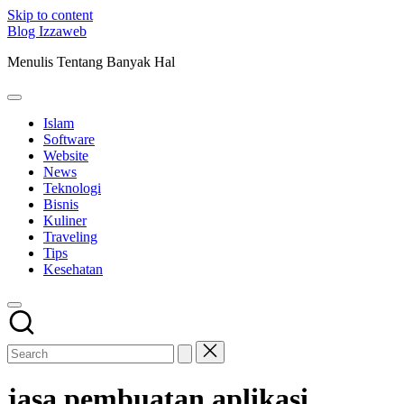
Skip to content
Blog Izzaweb
Menulis Tentang Banyak Hal
Islam
Software
Website
News
Teknologi
Bisnis
Kuliner
Traveling
Tips
Kesehatan
jasa pembuatan aplikasi