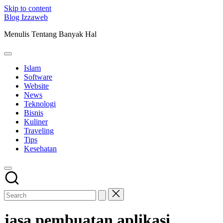
Skip to content
Blog Izzaweb
Menulis Tentang Banyak Hal
Islam
Software
Website
News
Teknologi
Bisnis
Kuliner
Traveling
Tips
Kesehatan
jasa pembuatan aplikasi