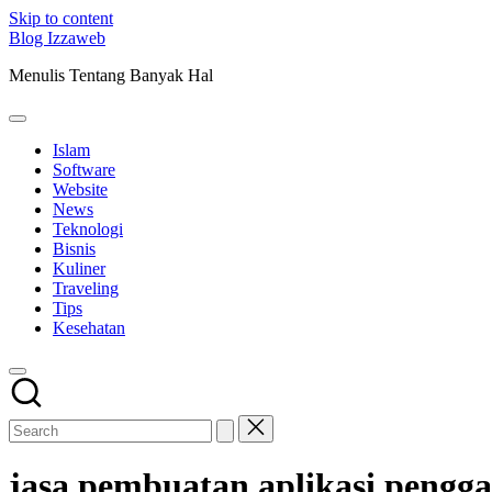
Skip to content
Blog Izzaweb
Menulis Tentang Banyak Hal
Islam
Software
Website
News
Teknologi
Bisnis
Kuliner
Traveling
Tips
Kesehatan
jasa pembuatan aplikasi pengg