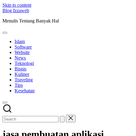
Skip to content
Blog Izzaweb
Menulis Tentang Banyak Hal
Islam
Software
Website
News
Teknologi
Bisnis
Kuliner
Traveling
Tips
Kesehatan
jasa pembuatan aplikasi