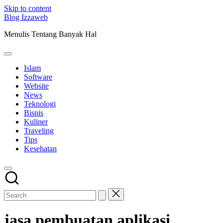
Skip to content
Blog Izzaweb
Menulis Tentang Banyak Hal
Islam
Software
Website
News
Teknologi
Bisnis
Kuliner
Traveling
Tips
Kesehatan
jasa pembuatan aplikasi