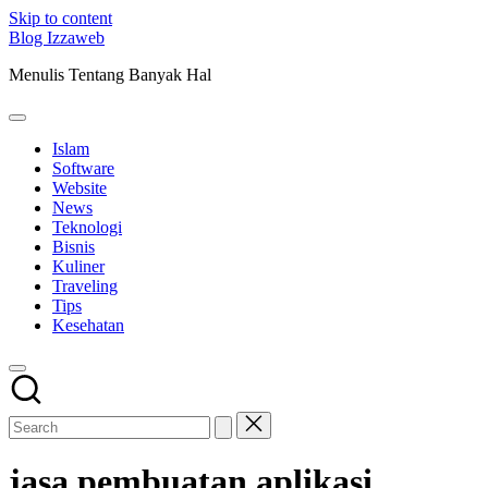
Skip to content
Blog Izzaweb
Menulis Tentang Banyak Hal
Islam
Software
Website
News
Teknologi
Bisnis
Kuliner
Traveling
Tips
Kesehatan
jasa pembuatan aplikasi