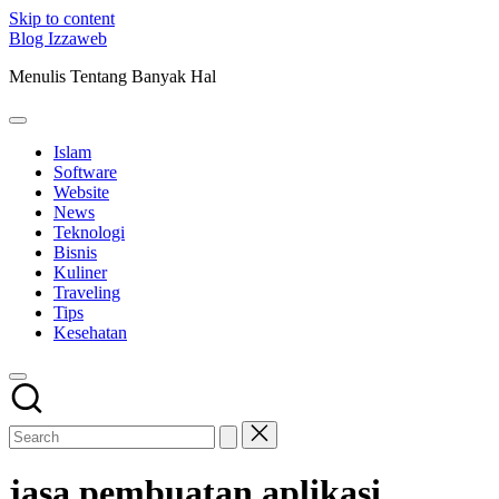
Skip to content
Blog Izzaweb
Menulis Tentang Banyak Hal
Islam
Software
Website
News
Teknologi
Bisnis
Kuliner
Traveling
Tips
Kesehatan
jasa pembuatan aplikasi