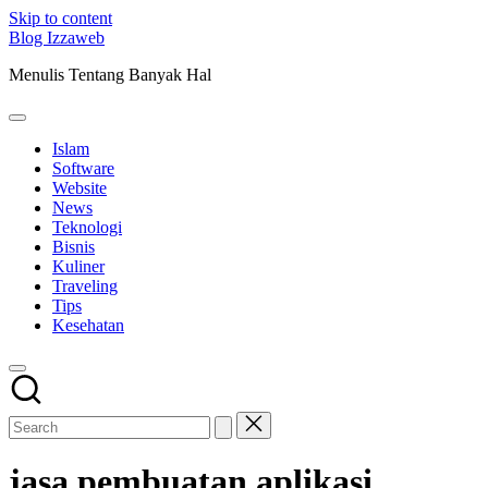
Skip to content
Blog Izzaweb
Menulis Tentang Banyak Hal
Islam
Software
Website
News
Teknologi
Bisnis
Kuliner
Traveling
Tips
Kesehatan
jasa pembuatan aplikasi