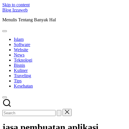
Skip to content
Blog Izzaweb
Menulis Tentang Banyak Hal
Islam
Software
Website
News
Teknologi
Bisnis
Kuliner
Traveling
Tips
Kesehatan
jasa pembuatan aplikasi