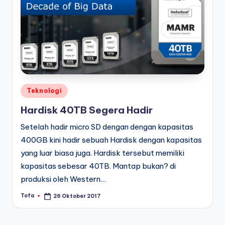
Posted
Teknologi
in
Hardisk 40TB Segera Hadir
Setelah hadir micro SD dengan dengan kapasitas
400GB kini hadir sebuah Hardisk dengan kapasitas
yang luar biasa juga. Hardisk tersebut memiliki
kapasitas sebesar 40TB. Mantap bukan? di
produksi oleh Western…
Tofa
26 Oktober 2017
Posted
by