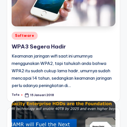
Posted
Software
in
WPA3 Segera Hadir
Keamanan jaringan wifi saat ini umumnya
menggunakan WPA2, tapi tahukah anda bahwa
WPA2 itu sudah cukup lama hadir, umurnya sudah
mencapai 14 tahun, sedangkan keamanan jaringan
perlu adanya peningkatan di…
Tofa
15 Januari 2018
Posted
by