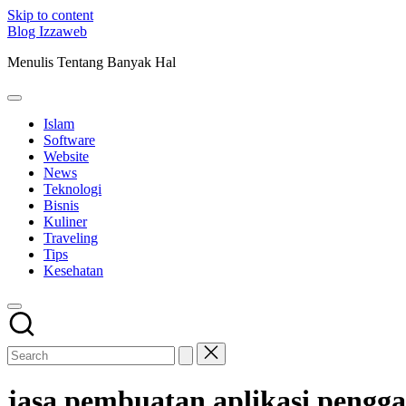
Skip to content
Blog Izzaweb
Menulis Tentang Banyak Hal
Islam
Software
Website
News
Teknologi
Bisnis
Kuliner
Traveling
Tips
Kesehatan
jasa pembuatan aplikasi pengg