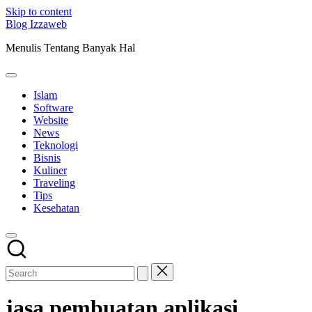
Skip to content
Blog Izzaweb
Menulis Tentang Banyak Hal
Islam
Software
Website
News
Teknologi
Bisnis
Kuliner
Traveling
Tips
Kesehatan
jasa pembuatan aplikasi