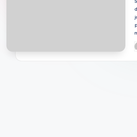
S
d
j
P
b