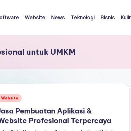
oftware
Website
News
Teknologi
Bisnis
Kuli
fesional untuk UMKM
Posted
Website
n
Jasa Pembuatan Aplikasi &
Website Profesional Terpercaya