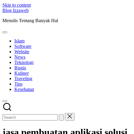
Skip to content
Blog Izzaweb
Menulis Tentang Banyak Hal
Islam
Software
Website
News
Teknologi
Bisnis
Kuliner
Traveling
Tips
Kesehatan
jasa pembuatan aplikasi solusi