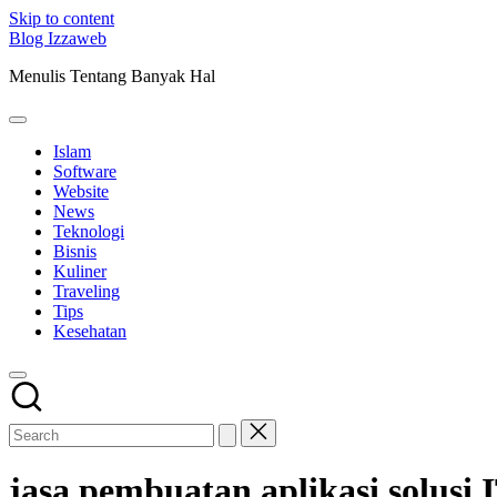
Skip to content
Blog Izzaweb
Menulis Tentang Banyak Hal
Islam
Software
Website
News
Teknologi
Bisnis
Kuliner
Traveling
Tips
Kesehatan
jasa pembuatan aplikasi solusi 