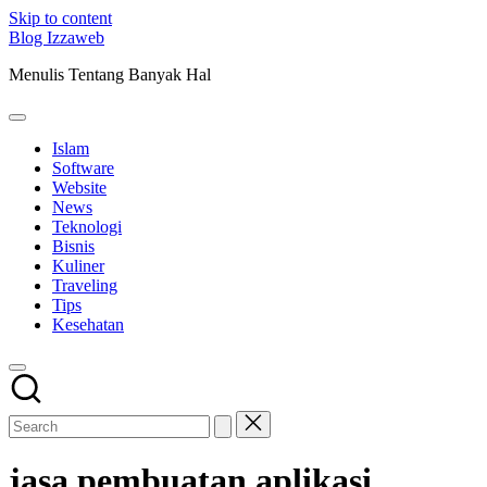
Skip to content
Blog Izzaweb
Menulis Tentang Banyak Hal
Islam
Software
Website
News
Teknologi
Bisnis
Kuliner
Traveling
Tips
Kesehatan
jasa pembuatan aplikasi