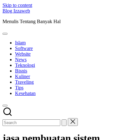
Skip to content
Blog Izzaweb
Menulis Tentang Banyak Hal
Islam
Software
Website
News
Teknologi
Bisnis
Kuliner
Traveling
Tips
Kesehatan
jasa pembuatan sistem