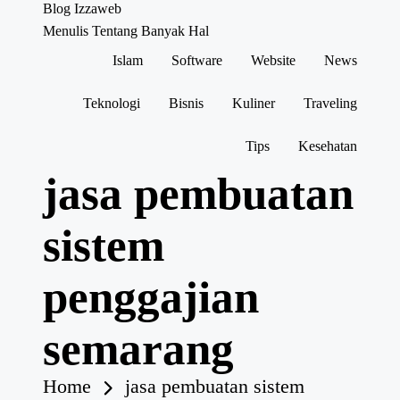
Blog Izzaweb
Menulis Tentang Banyak Hal
Islam
Software
Website
News
Skip
to
content
Teknologi
Bisnis
Kuliner
Traveling
Tips
Kesehatan
jasa pembuatan
sistem
penggajian
semarang
Home
jasa pembuatan sistem