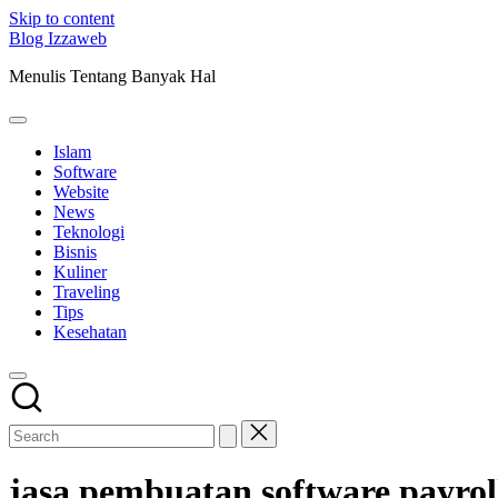
Skip to content
Blog Izzaweb
Menulis Tentang Banyak Hal
Islam
Software
Website
News
Teknologi
Bisnis
Kuliner
Traveling
Tips
Kesehatan
jasa pembuatan software payrol