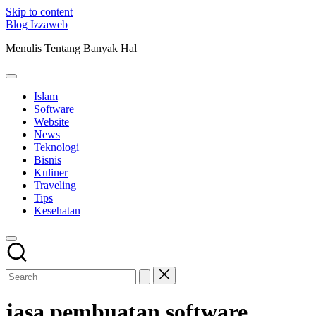
Skip to content
Blog Izzaweb
Menulis Tentang Banyak Hal
Islam
Software
Website
News
Teknologi
Bisnis
Kuliner
Traveling
Tips
Kesehatan
jasa pembuatan software