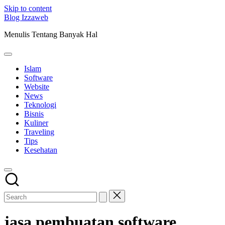
Skip to content
Blog Izzaweb
Menulis Tentang Banyak Hal
Islam
Software
Website
News
Teknologi
Bisnis
Kuliner
Traveling
Tips
Kesehatan
jasa pembuatan software