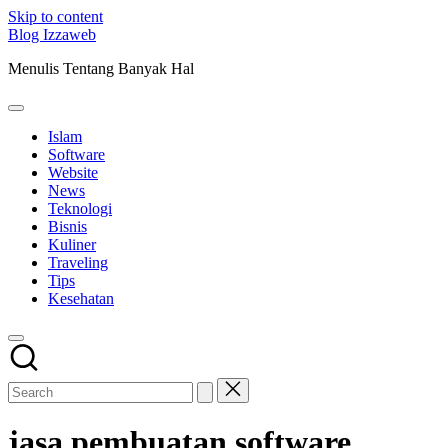
Skip to content
Blog Izzaweb
Menulis Tentang Banyak Hal
Islam
Software
Website
News
Teknologi
Bisnis
Kuliner
Traveling
Tips
Kesehatan
jasa pembuatan software