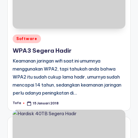
Posted
Software
in
WPA3 Segera Hadir
Keamanan jaringan wifi saat ini umumnya
menggunakan WPA2, tapi tahukah anda bahwa
WPA2 itu sudah cukup lama hadir, umurnya sudah
mencapai 14 tahun, sedangkan keamanan jaringan
perlu adanya peningkatan di…
Tofa
15 Januari 2018
Posted
by